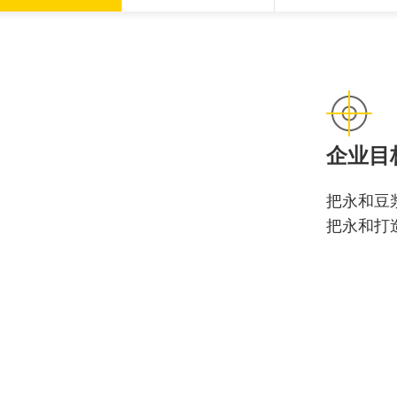
企业目
把永和豆
把永和打