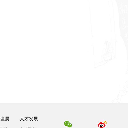
球发展
人才发展